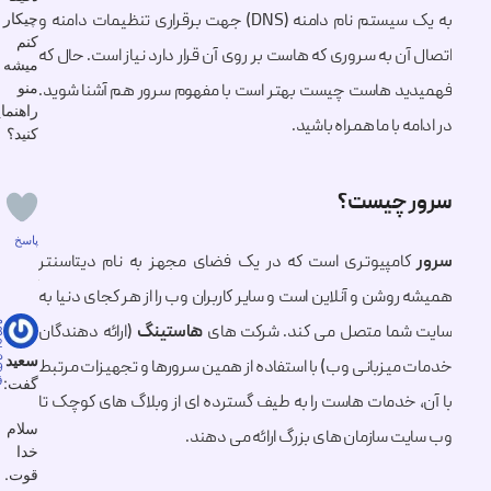
چیکار
به یک سیستم نام دامنه (DNS) جهت برقراری تنظیمات دامنه و
کنم
ن به سروری که هاست بر روی آن قرار دارد نیاز است. حال که
میشه
منو
د هاست چیست بهتر است با مفهوم سرور هم آشنا شوید.
راهنمایی
ه با ما همراه باشید.
کنید؟
 چیست؟
0
پاسخ
امپیوتری است که در یک فضای مجهز به نام دیتاسنتر
وشن و آنلاین است و سایر کاربران وب را از هر کجای دنیا به
مرداد
شما متصل می کند. شرکت های
هاستینگ
(ارائه دهندگان
28,
1402
در
سعید
میزبانی وب) با استفاده از همین سرورها و تجهیزات مرتبط
5:59
ق.ظ
گفت:
 خدمات هاست را به طیف گسترده ای از وبلاگ های کوچک تا
سلام
ت سازمان های بزرگ ارائه می دهند.
خدا
قوت.