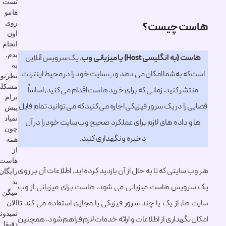
تست
هامو
روی
ت چیست؟
اون
انجام
بدم.
 انگلیسی Host) یا میزبانی وب
، یک سرویس آنلاین
به
ه به شما امکان می دهد وب سایت خود را در محیط اینترنت
نظرتون
مشکلی
ر کنید. زمانی که برای خرید هاست اقدام می کنید، اساساً
برام
ا در یک سرور فیزیکی اجاره می کنید که می توانید تمام فایل
پیش
نمیاد
 داده های لازم برای عملکرد صحیح وب سایت خود را در آن
چون
ذخیره و نگهداری کنید.
همه
از
هاست
ایتی که تا به حال از آن بازدید کرده اید، اطلاعات آن بر روی
رایگان
بد
یس هاست میزبانی می شود. هاست برای میزبانی از وب
میگن
ا، از یک یا چند سرور فیزیکی یا مجازی استفاده می کند تا
الان
نمیدونم
گهداری از اطلاعات و ارائه خدمات لازم فراهم شود. همچنین
دقیقا