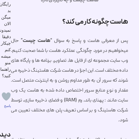
هاست چیست و چه کاربردی دارد
رایگان
بد
میگن
 چگونه کار می کند؟
الان
نمیدونم
دقیقا
 معرفی هاست و پاسخ به سوال “
هاست چیست
” حال
چیکار
کنم
یم در مورد چگونگی عملکرد هاست با شما صحبت کنیم.
میشه
ت مجموعه ای از فایل ها، تصاویر، برنامه ها و پایگاه های
منو
راهنمایی
ختلف است. این اجزا در هاست شرکت هاستینگ ذخیره می
کنید؟
ه سرور آن به طور مداوم روشن و به اینترنت متصل است.
و نوع منابع سرور اختصاص داده شده به هاست یک وب
0
سایت مانند : پهنای باند، رم (RAM) و فضای ذخیره سازی، توسط
پاسخ
استینگ و بر اساس تعریف پلن های مختلف تعیین می
دیدگاهتان