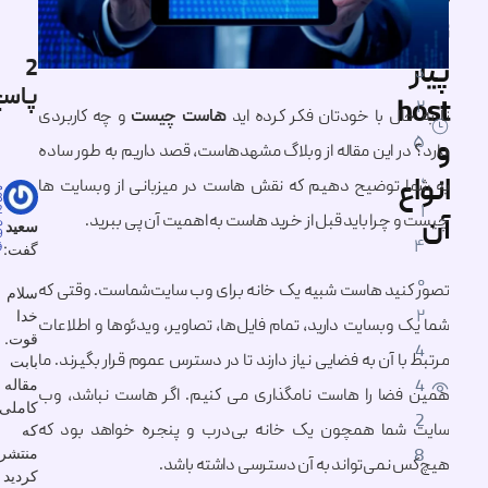
معرفی کسب و کار
2
پاسخ
حال با خودتان فکر کرده اید
هاست چیست
و چه کاربردی
سایر مقالات
در این مقاله از وبلاگ مشهدهاست، قصد داریم به طور ساده
ع
 توضیح دهیم که نقش هاست در میزبانی از وبسایت‌ ها
مرداد
28,
1402
چرا باید قبل از خرید هاست به اهمیت آن پی ببرید.
در
سعید
5:59
ق.ظ
گفت:
نید هاست شبیه یک خانه برای وب سایت‌شماست. وقتی که
سلام
خدا
 وبسایت دارید، تمام فایل‌ها، تصاویر، ویدئوها و اطلاعات
قوت.
ا آن به فضایی نیاز دارند تا در دسترس عموم قرار بگیرند. ما
بابت
مقاله
ضا را هاست نامگذاری می کنیم. اگر هاست نباشد، وب
کاملی
شما همچون یک خانه بی‌درب و پنجره خواهد بود که
که
منتشر
 نمی‌تواند به آن دسترسی داشته باشد.
کردید