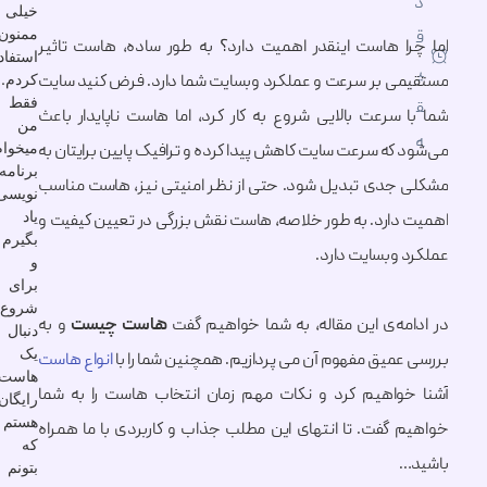
خیلی
ممنون
ا هاست اینقدر اهمیت دارد؟ به طور ساده، هاست تاثیر
استفاده
کردم.
ی بر سرعت و عملکرد وبسایت شما دارد. فرض کنید سایت
فقط
 سرعت بالایی شروع به کار کرد، اما هاست ناپایدار باعث
من
میخوام
 که سرعت سایت کاهش پیدا کرده و ترافیک پایین برایتان به
برنامه
جدی تبدیل شود. حتی از نظر امنیتی نیز، هاست مناسب
نویسی
یاد
دارد. به طور خلاصه، هاست نقش بزرگی در تعیین کیفیت و
بگیرم
 وبسایت دارد.
و
برای
شروع
مه‌ی این مقاله، به شما خواهیم گفت
هاست چیست
و به
دنبال
یک
عمیق‌ مفهوم آن می پردازیم. همچنین شما را با
انواع هاست‌
هاست
واهیم کرد و نکات مهم زمان انتخاب هاست را به شما
رایگان
هستم
 گفت. تا انتهای این مطلب جذاب و کاربردی با ما همراه
که
…
بتونم