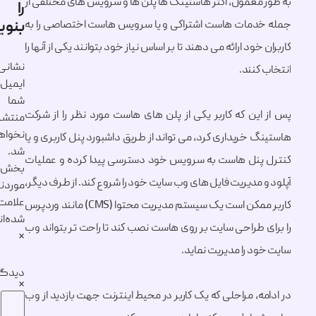
 معمول، اکثر هاستینگ ها پلن ها و سرویس های مختلفی از
را
بنویسید
دمات هاست اشتراکی و یا سرویس هاست اختصاصی را به
 خود ارائه می دهند تا بر اساس نیاز خود بتوانند یکی از آنها را
نشانی
کنند.
ایمیل
شما
این که کاربر یکی از پلن های هاست مورد نظر را از شرکت
منتشر
نخواهد
 خریداری کرد، می تواند از طریق داشبورد پنل کاربری و یا
شد.
پنل هاست به سرویس خود دسترسی پیدا کرده و عملیات
بخش‌های
 مدیریت فایل های وب سایت خود را شروع کند. از طرف دیگر،
موردنیاز
علامت‌گذاری
کاربر ممکن است یک سیستم مدیریت محتوا (CMS) مانند وردپرس
شده‌اند
ی طراحی سایت بر روی هاست نصب کند تا راحت تر بتواند وب
*
د را مدیریت نماید.
دیدگاه
*
ه، مراحلی که یک کاربر در محیط اینترنت جهت بازدید از وب