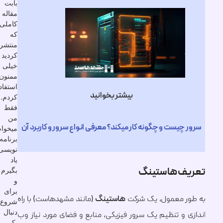
بابت
مقاله
کاملی
که
منتشر
کردید
خیلی
ممنون
استفاده
بیشتر بخوانید
کردم.
فقط
من
چیست و چگونه کار میکند؟ معرفی انواع سرور و کاربرد آن
میخوام
برنامه
نویسی
یاد
بگیرم
ف هاستینگ
و
برای
ر معمول، یک شرکت
هاستینگ
(مانند مشهدهاست) با راه
شروع
دنبال
 و تنظیم یک سرور فیزیکی، منابع و فضای مورد نیاز وب
یک