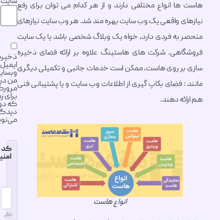
سایت
ا انواع مختلفی دارند و از هر کدام می توان برای رفع
ی واقعی یک وب سایت بهره مند شد. هر وب سایت نیازهای
به فردی دارد، خواه یک وبلاگ شخصی باشد یا یک سایت
هی. شرکت های هاستینگ علاوه بر ارائه فضای ذخیره
ذخیره نام،
ایمیل و
ر روی هاست، ممکن است خدمات جانبی و تکمیلی دیگری
وبسایت
من در
: فضای بکاپ گیری از اطلاعات وب سایت و یا پشتیبانی فنی
مرورگر
برای زمانی
ه دهند.
که دوباره
دیدگاهی
می‌نویسم.
کد
امنیتی
انواع هاست
اگر