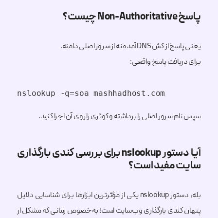
پاسخ Non-Authoritative چیست؟
یعنی پاسخ از کش DNS آمده نه از سرور اصلی دامنه.
برای دریافت پاسخ واقعی:
nslookup -q=soa mashhadhost.com
سپس نام سرور اصلی را برداشته و کوئری را روی آن اجرا کنید.
آیا دستور nslookup برای بررسی کندی بارگذاری
سایت مفید است؟
بله، دستور nslookup یکی از مؤثرترین ابزارها برای شناسایی دلایل
پنهان کندی بارگذاری وب‌سایت است؛ به‌خصوص زمانی که مشکل از