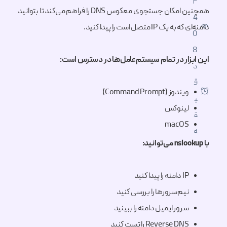
۴
همچنین امکان جستجوی معکوس DNS را فراهم می‌کند تا بتوانید
4
دامنه‌ای که به یک IP متصل است را پیدا کنید.
0
8
این ابزار در تمام سیستم‌عامل‌ها در دسترس است:
د
ق
ویندوز (Command Prompt)
ی
لینوکس
ق
macOS
ه
با nslookup می‌توانید:
IP دامنه را پیدا کنید
نیم‌سرورها را بررسی کنید
سرور ایمیل دامنه را ببینید
Reverse DNS را تست کنید