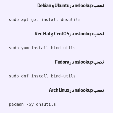
نصب nslookup در Ubuntu و Debian
sudo apt-get install dnsutils
نصب nslookup در CentOS و Red Hat
sudo yum install bind-utils
نصب nslookup در Fedora
sudo dnf install bind-utils
نصب nslookup در Arch Linux
pacman -Sy dnsutils