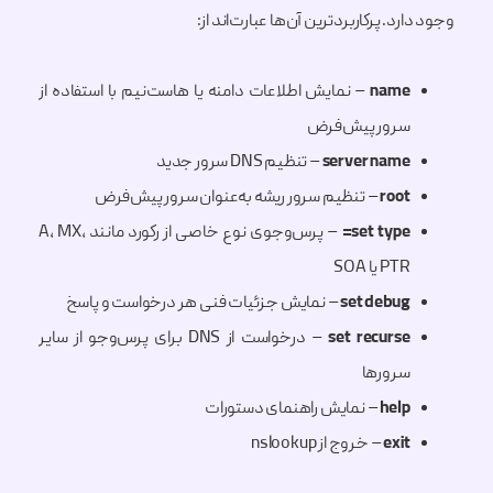
وجود دارد. پرکاربردترین آن‌ها عبارت‌اند از:
name
– نمایش اطلاعات دامنه یا هاست‌نیم با استفاده از
سرور پیش‌فرض
server name
– تنظیم DNS سرور جدید
root
– تنظیم سرور ریشه به‌عنوان سرور پیش‌فرض
set type=
– پرس‌وجوی نوع خاصی از رکورد مانند A، MX،
PTR یا SOA
set debug
– نمایش جزئیات فنی هر درخواست و پاسخ
set recurse
– درخواست از DNS برای پرس‌وجو از سایر
سرورها
help
– نمایش راهنمای دستورات
exit
– خروج از nslookup