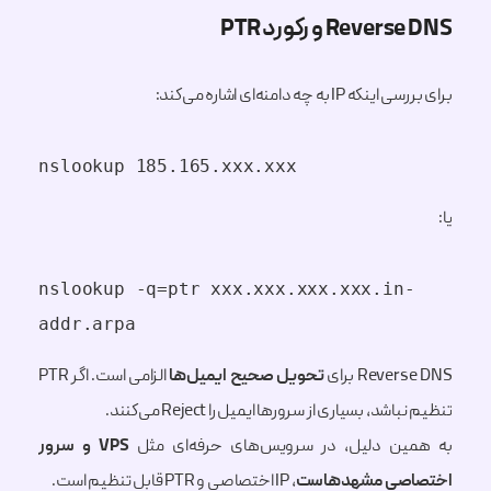
Reverse DNS و رکورد PTR
برای بررسی اینکه IP به چه دامنه‌ای اشاره می‌کند:
nslookup 185.165.xxx.xxx
یا:
nslookup -q=ptr xxx.xxx.xxx.xxx.in-
addr.arpa
Reverse DNS برای
تحویل صحیح ایمیل‌ها
الزامی است. اگر PTR
تنظیم نباشد، بسیاری از سرورها ایمیل را Reject می‌کنند.
به همین دلیل، در سرویس‌های حرفه‌ای مثل
VPS و سرور
اختصاصی مشهدهاست
، IP اختصاصی و PTR قابل تنظیم است.