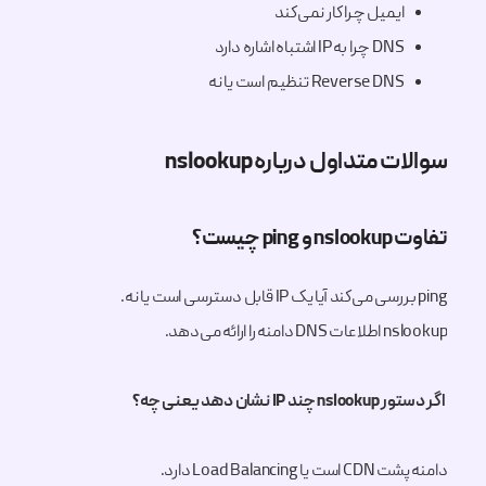
ایمیل چرا کار نمی‌کند
DNS چرا به IP اشتباه اشاره دارد
Reverse DNS تنظیم است یا نه
سوالات متداول درباره nslookup
تفاوت nslookup و ping چیست؟
ping بررسی می‌کند آیا یک IP قابل دسترسی است یا نه.
nslookup اطلاعات DNS دامنه را ارائه می‌دهد.
اگر دستور nslookup چند IP نشان دهد یعنی چه؟
دامنه پشت CDN است یا Load Balancing دارد.