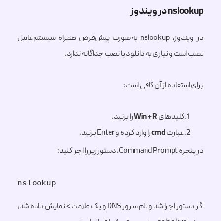
nslookup در ویندوز
در ویندوز، nslookup به‌صورت پیش‌فرض همراه سیستم‌عامل
نصب است و نیازی به دانلود یا نصب جداگانه ندارد.
برای استفاده از آن کافی است:
کلیدهای
Win + R
را بزنید.
عبارت
cmd
را وارد کرده و Enter بزنید.
در پنجره Command Prompt، دستور زیر را اجرا کنید:
nslookup
اگر دستور اجرا شد و نام سرور DNS و یک علامت > نمایش داده شد،