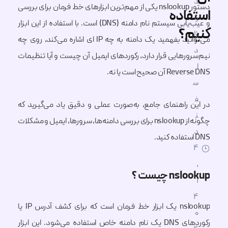
د
دستور nslookup یکی از مهم‌ترین ابزارهای خط فرمان برای بررسی
استفاده
رن
و عیب‌یابی سیستم نام دامنه (DNS) است. با استفاده از این ابزار
معرفی کسب و کار
کنیم؟
ژا
می‌توانید بفهمید یک دامنه به چه IP ای اشاره می‌کند، روی چه
د
نیم‌سرورهایی قرار دارد، رکوردهای ایمیل آن چیست و آیا تنظیمات
سایر مقالات
ا
Reverse DNS آن صحیح است یا نه.
س
ف
در این راهنمای جامع، به‌صورت عملی و دقیق یاد می‌گیرید که
ن
چگونه از nslookup برای بررسی دامنه‌ها، سرورها، ایمیل و مشکلات
د
DNS استفاده کنید.
۴
,
nslookup چیست ؟
۱
۴
nslookup یک ابزار خط فرمان است که برای کشف آدرس IP یا
۰
رکوردهای DNS یک نام دامنه خاص استفاده می‌شود. این ابزار