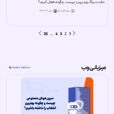
حالت دیباگ وردپرس: چیست، چگونه فعال کنیم ؟
بهاره قلندرنژاد
مهر ۲۶, ۱۴۰۴
35
…
4
3
2
1
میزبانی وب
مشاهده همه