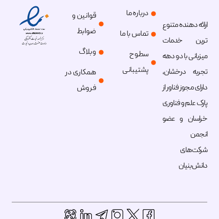
فضای ذخیره سازی ابری
درباره ما
سرور وبینار
خدمات ضد اسپم ایمیل
قوانین و
نمایندگی هاست لینوکس
ارائه دهنده متنوع
ضوابط
رادیو هاستینگ
تماس با ما
نمایندگی هاست ویندوز
ترین خدمات
وبلاگ
سطوح
میزبانی با دو دهه
پشتیبانی
تجربه درخشان،
همکاری در
دارای مجوز فناور از
فروش
پارک علم و فناوری
خراسان و عضو
انجمن
شرکت‌های
دانش‌بنیان