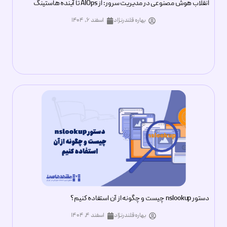
انقلاب هوش مصنوعی در مدیریت سرور : از AIOps تا آینده هاستینگ
بهاره قلندرنژاد
اسفند ۶, ۱۴۰۴
دستور nslookup چیست و چگونه از آن استفاده کنیم؟
بهاره قلندرنژاد
اسفند ۴, ۱۴۰۴