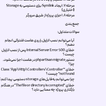
مرحله ۷: ایجاد Symlink برای دسترسی به Storage
(اختیاری)
مرحله ۸: اجرای پروژه از طریق مرورگر
وردپرس
جمع‌بندی
سوالات متداول:
معرفی کسب و کار
آیا می‌توانم نصب لاراول را روی هاست اشتراکی انجام
دهم؟
سایر مقالات
خطای 500 Internal Server Error پس از نصب لاراول
چیست؟
دانشنامه
دستور php artisan migrate در هاست اجرا نمی‌شود،
چرا؟
خطای “Class ‘App\Http\Controllers\Controller’
not found” چیست؟
چرا نمی‌توانم به فایل‌های storage دسترسی پیدا کنم؟
خطای “The file or directory is corrupted” در هنگام
بارگذاری پروژه چه معنایی دارد؟