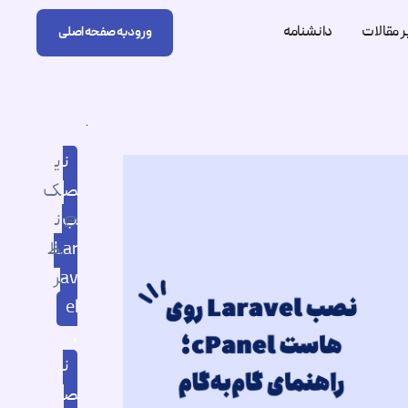
 مقالات
دانشنامه
ورود به صفحه اصلی
ن
ی
ص
ک
ب
ن
Lar
ظ
av
ر
el
,
ن
ص