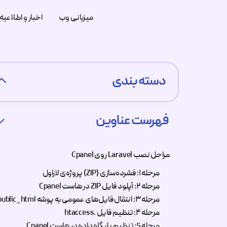
میزبانی وب
اخبار و اطلاعیه
دسته بندی
میزبانی وب
فهرست عناوین
اخبار و اطلاعیه ها
مراحل نصب Laravel روی Cpanel
مرحله ۱: فشرده‌سازی (ZIP) پروژه‌ی لاراول
مرحله ۲: آپلود فایل ZIP در هاست Cpanel
دیجیتال مارکتینگ
مرحله ۳: انتقال فایل‌های عمومی به پوشه public_html
مرحله ۴: تنظیم فایل .htaccess
امنیت
مرحله 5: تنظیم پایگاه داده در هاست Cpanel