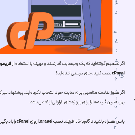
ژا
د
ا
س
ف
ن
د
اگر تصمیم گرفته‌اید که یک وب‌سایت قدرتمند و بهینه با استفاده از
فریمور
۱
cPanel
نصب کنید، جای درستی آمده‌اید!
۶
,
اگر هنوز هاست مناسبی برای سایت خود انتخاب نکرده‌اید، پیشنهاد می‌
۱
بهینه‌ترین گزینه‌ها را برای پروژه‌های لاراولی ارائه می‌دهد.
۴
۰
با من همراه باشید تا گام‌به‌گام فرآیند
نصب Laravel روی cPanel
را یاد بگی
۳