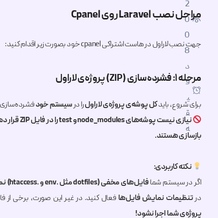
2
مراحل
نصب Laravel
روی Cpanel
0
0
جهت نصب لاراول در هاست اشتراکی cpanel خود بصورت زیر اقدام کنید:
8
د
مرحله ۱: فشرده‌سازی (ZIP) پروژه‌ی لاراول
ق
ی
برای شروع، باید
کل پوشه‌ی پروژه‌ی لاراول
را در
سیستم خود
فشرده‌سازی ک
ق
نیازی نیست پوشه‌های
node_modules
و
test
را در فایل ZIP قرار دهید
ه
بازسازی هستند.
نکته کاربردی:
اگر در سیستم شما
فایل‌های مخفی (dotfiles مثل
.env
و
.htaccess
) ن
در
تنظیمات نمایش فایل‌ها
فعال کنید. در غیر این صورت، برخی از فا
پروژه‌ی شما اجرا نشود!