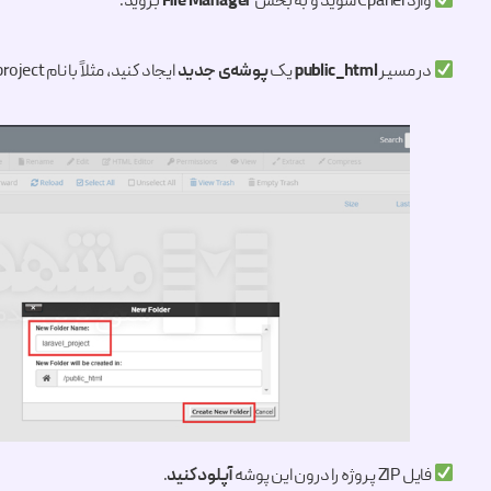
وارد Cpanel شوید و به بخش
File Manager
بروید.
در مسیر
public_html
یک
پوشه‌ی جدید
ایجاد کنید، مثلاً با نام laravel_project.
فایل ZIP پروژه را درون این پوشه
آپلود کنید
.