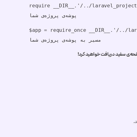
require __DIR__.'/../lar'; // تغییر مسیر به 
پوشه‌ی پروژه‌ی شما
app = require_once __DIR__'; // تغییر 
مسیر به پوشه‌ی پروژه‌ی شما
ه‌ی سفید دریافت خواهید کرد!