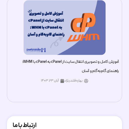
آموزش کامل و تصویری انتقال سایت از cPanel به cPanel با WHM:
راهنمای گام‌به‌گام و آسان
بهاره قلندرنژاد
آبان ۲۳, ۱۴۰۳
ارتباط با ما