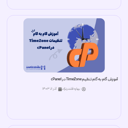
آموزش گام به گام تنظیم TimeZone در cPanel
بهاره قلندرنژاد
آذر ۱۱, ۱۴۰۳