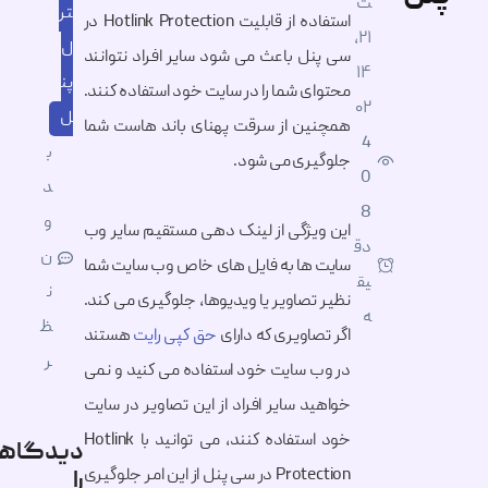
ت
تر
استفاده از قابلیت Hotlink Protection در
۲۱,
ل
معرفی کسب و کار
سی پنل باعث می شود سایر افراد نتوانند
۱۴
پن
محتوای شما را در سایت خود استفاده کنند.
۰۲
ل
همچنین از سرقت پهنای باند هاست شما
سایر مقالات
4
ب
جلوگیری می شود.
0
د
8
و
این ویژگی از لینک دهی مستقیم سایر وب
دق
ن
سایت ها به فایل های خاص وب سایت شما
یق
ن
نظیر تصاویر یا ویدیوها، جلوگیری می کند.
ه
ظ
اگر تصاویری که دارای
حق کپی رایت
هستند
ر
در وب سایت خود استفاده می کنید و نمی
خواهید سایر افراد از این تصاویر در سایت
خود استفاده کنند، می توانید با Hotlink
دیدگاهتان
Protection در سی پنل از این امر جلوگیری
را