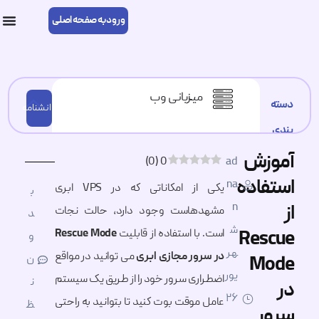
ورود به صفحه اصلی
میزبانی وب
دسته
دانشنامه
بندی
اخبار و اطلاعیه ها
آموزش
)
0
(
0
ad
استفاده
na
یکی از امکاناتی که در VPS ابری
ب
دیجیتال مارکتینگ
n
از
مشهدهاست وجود دارد، حالت نجات
د
ش
Rescue
است. با استفاده از قابلیت
Rescue Mode
و
امنیت
هر
در سرور مجازی ابری
می توانید در مواقع
Mode
ن
یور
اضطراری سرور خود را از طریق یک سیستم
ن
در
۲۶
وردپرس
عامل موقت بوت کنید تا بتوانید به راحتی
ظ
سرور