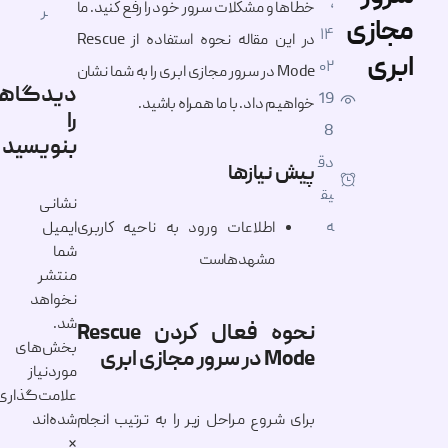
,
خطاها و مشکلات سرور خود را رفع کنید. ما
ر
مجازی
۱۴
در این مقاله نحوه استفاده از Rescue
معرفی کسب و کار
ابری
۰۲
Mode در سرور مجازی ابری را به شما نشان
دیدگاهتان
19
خواهیم داد. با ما همراه باشید.
را
سایر مقالات
8
بنویسید
دق
پیش نیازها
یق
نشانی
ه
اطلاعات ورود به ناحیه کاربری
ایمیل
شما
مشهدهاست
منتشر
نخواهد
شد.
نحوه فعال کردن Rescue
بخش‌های
Mode در سرور مجازی ابری
موردنیاز
علامت‌گذاری
برای شروع مراحل زیر را به ترتیب انجام
شده‌اند
*